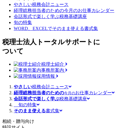
やさしい税務会計ニュース
経理総務担当者のための
今月のお仕事カレンダー
会話形式で楽しく学ぶ
税務基礎講座
旬の特集
WORD、EXCELで
そのまま使える書式集
税理士法人トータルサポートに
ついて
税理士紹介
事務所案内
採用情報
やさしい
税務会計ニュース
経理総務担当者のための
お仕事カレンダー
今月の
会話形式で楽しく学ぶ
税務基礎講座
旬の特集
そのまま使える
書式集
相続・贈与向け
特設サイト