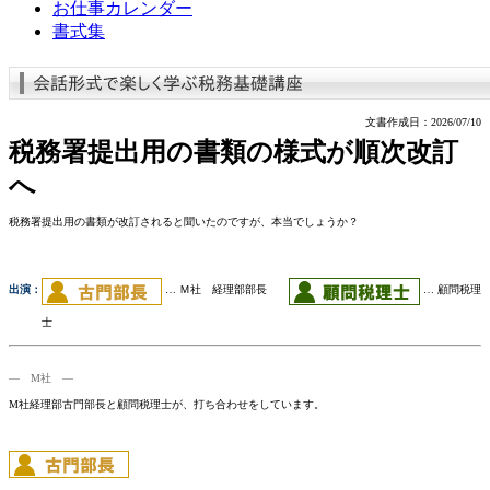
お仕事カレンダー
書式集
文書作成日：2026/07/10
税務署提出用の書類の様式が順次改訂
へ
税務署提出用の書類が改訂されると聞いたのですが、本当でしょうか？
出演：
… Ｍ社 経理部部長
… 顧問税理
士
― M社 ―
M社経理部古門部長と顧問税理士が、打ち合わせをしています。