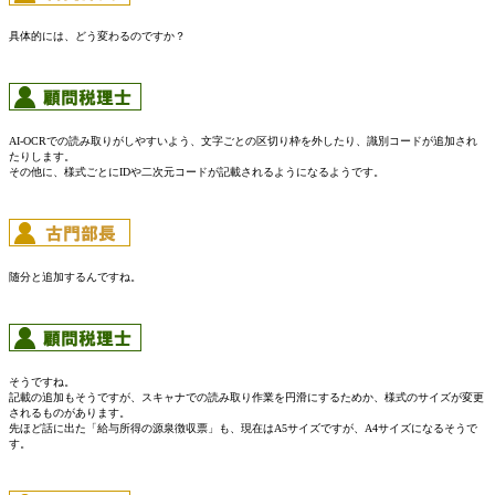
具体的には、どう変わるのですか？
AI-OCRでの読み取りがしやすいよう、文字ごとの区切り枠を外したり、識別コードが追加され
たりします。
その他に、様式ごとにIDや二次元コードが記載されるようになるようです。
随分と追加するんですね。
そうですね。
記載の追加もそうですが、スキャナでの読み取り作業を円滑にするためか、様式のサイズが変更
されるものがあります。
先ほど話に出た「給与所得の源泉徴収票」も、現在はA5サイズですが、A4サイズになるそうで
す。