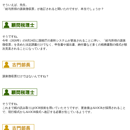
そういえば、先生。
「給与所得の源泉徴収票」が改訂されると聞いたのですが、本当でしょうか？
そうですね。
今年（2026年）の9月24日に国税庁の基幹システムが更改されることに伴い、「給与所得の源泉
徴収票」を含めた法定調書だけでなく、申告書や届出書、納付書など多くの税務書類の様式が順
次見直されることになっています。
源泉徴収票だけではないんですね？
そうですね。
これまで紙の読み取りはOCR技術を用いていたそうですが、更改後はAI-OCRが採用されること
で、現行様式からAI-OCR様式へ改訂する必要が生じているようです。