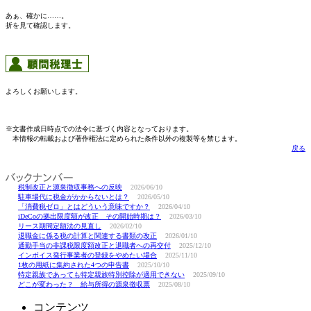
あぁ、確かに……。
折を見て確認します。
よろしくお願いします。
※文書作成日時点での法令に基づく内容となっております。
本情報の転載および著作権法に定められた条件以外の複製等を禁じます。
戻る
税制改正と源泉徴収事務への反映
2026/06/10
駐車場代に税金がかからないとは？
2026/05/10
「消費税ゼロ」とはどういう意味ですか？
2026/04/10
iDeCoの拠出限度額が改正 その開始時期は？
2026/03/10
リース期間定額法の見直し
2026/02/10
退職金に係る税の計算と関連する書類の改正
2026/01/10
通勤手当の非課税限度額改正と退職者への再交付
2025/12/10
インボイス発行事業者の登録をやめたい場合
2025/11/10
1枚の用紙に集約された4つの申告書
2025/10/10
特定親族であっても特定親族特別控除が適用できない
2025/09/10
どこが変わった？ 給与所得の源泉徴収票
2025/08/10
コンテンツ