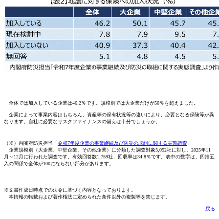
全体では加入している企業は46.2％です。規模別では大企業だけが50％を超えました。
企業によって事業内容はもちろん、資産等の保有状況等の違いにより、必要となる保険等が異
なります。自社に必要なリスクファイナンスの備えは十分でしょうか。
（※）内閣府防災担当「
令和7年度企業の事業継続及び防災の取組に関する実態調査
」
企業規模別（大企業、中堅企業、その他企業）に分類した調査対象5,052社に対し、2025年11
月～12月に行われた調査です。有効回答数1,759社、回収率は34.8％です。表中の数字は、四捨五
入の関係で全体が100にならない部分があります。
※文書作成日時点での法令に基づく内容となっております。
本情報の転載および著作権法に定められた条件以外の複製等を禁じます。
戻る