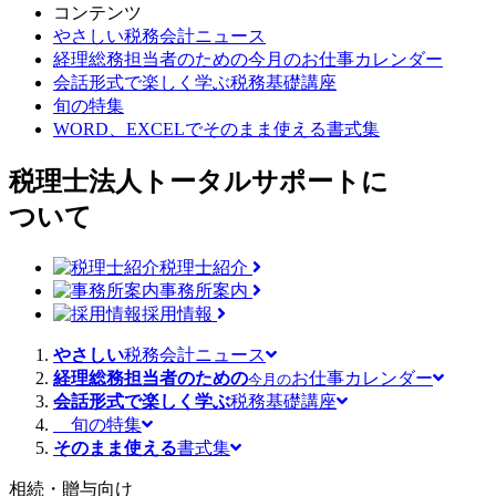
コンテンツ
やさしい税務会計ニュース
経理総務担当者のための
今月のお仕事カレンダー
会話形式で楽しく学ぶ
税務基礎講座
旬の特集
WORD、EXCELで
そのまま使える書式集
税理士法人トータルサポートに
ついて
税理士紹介
事務所案内
採用情報
やさしい
税務会計ニュース
経理総務担当者のための
お仕事カレンダー
今月の
会話形式で楽しく学ぶ
税務基礎講座
旬の特集
そのまま使える
書式集
相続・贈与向け